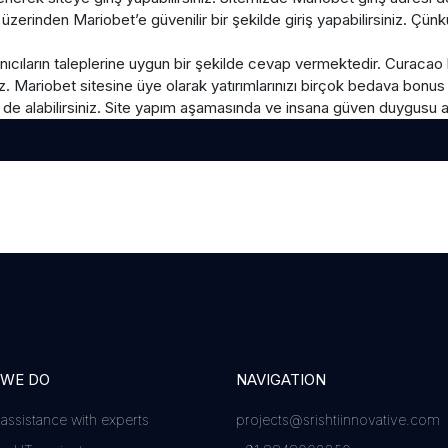
zerinden Mariobet’e güvenilir bir şekilde giriş yapabilirsiniz. Çünk
ıların taleplerine uygun bir şekilde cevap vermektedir. Curacao kayıt
iz. Mariobet sitesine üye olarak yatırımlarınızı birçok bedava bonus s
r de alabilirsiniz. Site yapım aşamasında ve insana güven duygusu aşı
 WE DO
NAVIGATION
 assistance with experts
projects@srishtiinnovative.com