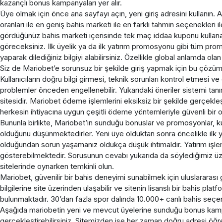
kazançlı bonus kampanyaları yer alır.
Üye olmak için önce ana sayfayı açın, yeni giriş adresini kullanın
oranları ile en geniş bahis marketi ile en farklı tahmin seçenekler
gördüğünüz bahis marketi içerisinde tek maç iddaa kuponu kullanacak
göreceksiniz. Ilk üyelik ya da ilk yatırım promosyonu gibi tüm prom
yaparak dilediğiniz bilgiyi alabilirsiniz. Özellikle global anlamda ol
Siz de Mariobet’e sorunsuz bir şekilde giriş yapmak için bu çözümle
Kullanıcıların doğru bilgi girmesi, teknik sorunları kontrol etmes
problemler önceden engellenebilir. Yukarıdaki öneriler sistemi tanı
sitesidir. Mariobet ödeme işlemlerini eksiksiz bir şekilde gerçekleş
herkesin ihtiyacına uygun çeşitli ödeme yöntemleriyle güvenli bir o
Bununla birlikte, Mariobet’in sunduğu bonuslar ve promosyonlar, kul
olduğunu düşünmektedirler. Yeni üye olduktan sonra öncelikle ilk y
olduğundan sorun yaşamanız oldukça düşük ihtimaldir. Yatırım işle
gösterebilmektedir. Sorusunun cevabı yukarıda da söylediğimiz üzer
sitelerinde oynarken temkinli olun.
Mariobet, güvenilir bir bahis deneyimi sunabilmek için uluslararası geçe
bilgilerine site üzerinden ulaşabilir ve sitenin lisanslı bir bahis pl
bulunmaktadır. 30’dan fazla spor dalında 10.000+ canlı bahis seçen
Aşağıda mariobetin yeni ve mevcut üyelerine sunduğu bonus kampany
gerçekleştirebilirsiniz. Sitemizden ise her zaman doğru adresi öğre