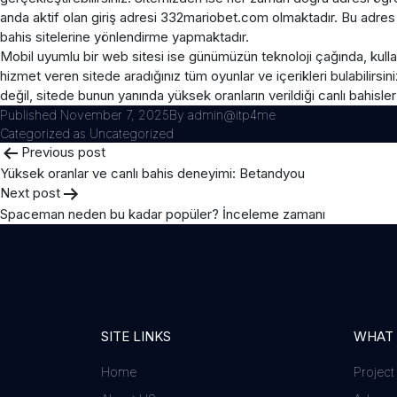
anda aktif olan giriş adresi 332mariobet.com olmaktadır. Bu adres ü
bahis sitelerine yönlendirme yapmaktadır.
Mobil uyumlu bir web sitesi ise günümüzün teknoloji çağında, kullanıc
hizmet veren sitede aradığınız tüm oyunlar ve içerikleri bulabilirsin
değil, sitede bunun yanında yüksek oranların verildiği canlı bahisle
Published
November 7, 2025
By
admin@itp4me
Categorized as
Uncategorized
Post
Previous post
Yüksek oranlar ve canlı bahis deneyimi: Betandyou
navigation
Next post
Spaceman neden bu kadar popüler? İnceleme zamanı
SITE LINKS
WHAT
Home
Project