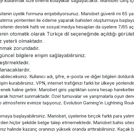
eyi kullanmak size önemli kolaylıklar sağlayacaktır. Mariobet Giriş 
itenin üyelik formuna erişebiliyorsunuz.
Mariobet güvenli mi
65 yaş
a yatırma yöntemleri ile ödeme yaparak bahisleri oluşturmaya başlaya
ıca sitenin destek hattı ve sosyal medya hesapları da üyelere 7/65 a
tenin otomatik olarak Türkçe dil seçeneğinde açıldığı görüleb
yeterli olmaktadır.
sunmak zorundadır.
ncel bilgilere erişim sağlayabilirsiniz.
eştirmektedir.
lanacaklardır.
leceksiniz. Kullanıcı adı, şifre, e-posta ve diğer bilgileri doldurd
im kurabilirsiniz. VPN, internet trafiğinizi farklı bir ülkeye yönlend
eçenek haline getirir. Mariobet giris yaptıktan sonra hesap hareket
arak hizmet sunmaktadır. Özel turnuvalar ve yarışmalarla oyun dene
 atmosferini evinize taşıyoruz. Evolution Gaming’in Lightning Roule
maya başlayabilirsiniz. Mariobet, üyelerine birçok farklı para yatı
rden hiçbir şekilde belge talep etmemektedir. Mariobet bahis sites
ız halinde kazanç oranınızı yüksek oranda arttırabilirsiniz. Kaçak