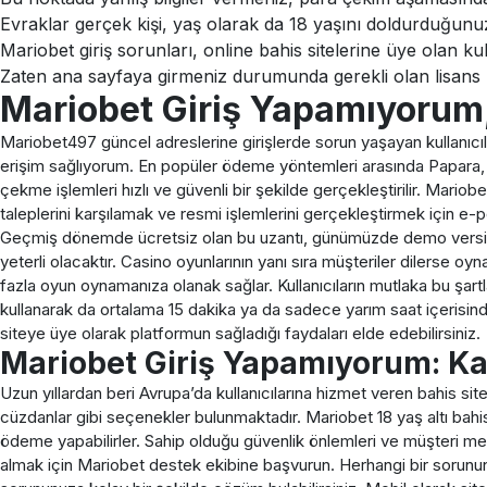
Evraklar gerçek kişi, yaş olarak da 18 yaşını doldurduğunu
Mariobet giriş sorunları, online bahis sitelerine üye olan ku
Zaten ana sayfaya girmeniz durumunda gerekli olan lisans bilg
Mariobet Giriş Yapamıyorum
Mariobet497 güncel adreslerine girişlerde sorun yaşayan kullanıcılar
erişim sağlıyorum. En popüler ödeme yöntemleri arasında Papara, 
çekme işlemleri hızlı ve güvenli bir şekilde gerçekleştirilir. Mariobet
taleplerini karşılamak ve resmi işlemlerini gerçekleştirmek için e
Geçmiş dönemde ücretsiz olan bu uzantı, günümüzde demo versiyo
yeterli olacaktır. Casino oyunlarının yanı sıra müşteriler dilerse o
fazla oyun oynamanıza olanak sağlar. Kullanıcıların mutlaka bu şa
kullanarak da ortalama 15 dakika ya da sadece yarım saat içerisinde
siteye üye olarak platformun sağladığı faydaları elde edebilirsiniz.
Mariobet Giriş Yapamıyorum: Kar
Uzun yıllardan beri Avrupa’da kullanıcılarına hizmet veren bahis site
cüzdanlar gibi seçenekler bulunmaktadır. Mariobet 18 yaş altı bahis 
ödeme yapabilirler. Sahip olduğu güvenlik önlemleri ve müşteri m
almak için Mariobet destek ekibine başvurun. Herhangi bir sorununu