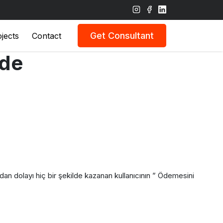
Get Consultant
jects
Contact
nde
ndan dolayı hiç bir şekilde kazanan kullanıcının ” Ödemesini