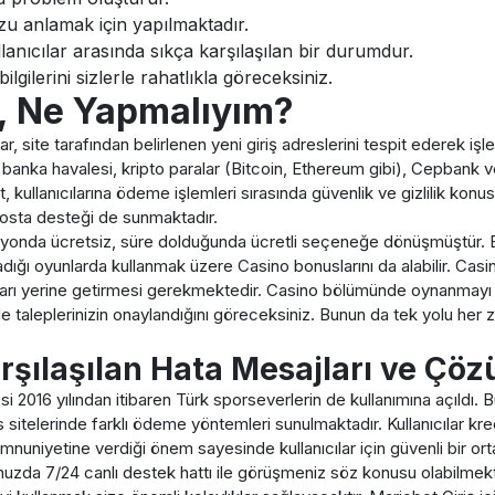
zu anlamak için yapılmaktadır.
llanıcılar arasında sıkça karşılaşılan bir durumdur.
ilerini sizlerle rahatlıkla göreceksiniz.
, Ne Yapmalıyım?
, site tarafından belirlenen yeni giriş adreslerini tespit ederek iş
banka havalesi, kripto paralar (Bitcoin, Ethereum gibi), Cepbank 
, kullanıcılarına ödeme işlemleri sırasında güvenlik ve gizlilik konusu
-posta desteği de sunmaktadır.
nda ücretsiz, süre dolduğunda ücretli seçeneğe dönüşmüştür. Biz
ynadığı oyunlarda kullanmak üzere Casino bonuslarını da alabilir. Ca
rtları yerine getirmesi gerekmektedir. Casino bölümünde oynanmayı
 taleplerinizin onaylandığını göreceksiniz. Bunun da tek yolu her z
şılaşılan Hata Mesajları ve Çöz
si 2016 yılından itibaren Türk sporseverlerin de kullanımına açıldı. 
sitelerinde farklı ödeme yöntemleri sunulmaktadır. Kullanıcılar kred
emnuniyetine verdiği önem sayesinde kullanıcılar için güvenli bir
zda 7/24 canlı destek hattı ile görüşmeniz söz konusu olabilmekted