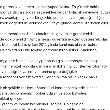
uton görecek ve seçim işlemini yapacaksınız. En yüksek bahis
 spor ya da canlı iddaa seçenekleri de dahil olacak seviyede, bütün
avantajını, güvenli bir şekilde yer alma avantajını sağlandığını
ksek değerler ile verilecektir. Siteye güncel adres üzerinden giriş
ta mesajlarına bağlı olarak farklı çözümler gerektirebilir.
ünde çok önemlidir. Ayrıca hesap güvenliğine özen göstererek olası
 Mariobet bahis şirketi 2014 yılında kurulmuş olan bir bahis
eminizi hızlı bir şekilde gerçekleştirebilirsiniz. Mariobet,
le hoş geldin bonusu ve kayıp bonusu gibi kampanyaların cazip
lerine özel bonuslardan yararlanabilirsiniz. Bu işlemler otomatik
e yapacağınız yatırım yöntemine göre değişiklik
man Mariobet yer almaktadır. Her ne olursa olsun kaçak bahis
 bir şekilde faaliyet gösterdiğini kanıtlar niteliktedir. Lisans
 canlı casino masaları, poker odaları ve spor bahisleri
ikkat çekiyor.
atırım ve çekim işlemlerinizi sorunsuz bir şekilde
değişse bile anlık olarak adres güncellenmektedir. Mariobet’in şu