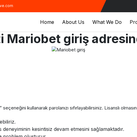
ive.com
Home
About Us
What We Do
Pro
i Mariobet giriş adresi
eçeneğini kullanarak parolanızı sıfırlayabilirsiniz. Lisanslı olması
biliriz.
is deneyiminin kesintisiz devam etmesini sağlamaktadır.
a problem oluşturur.