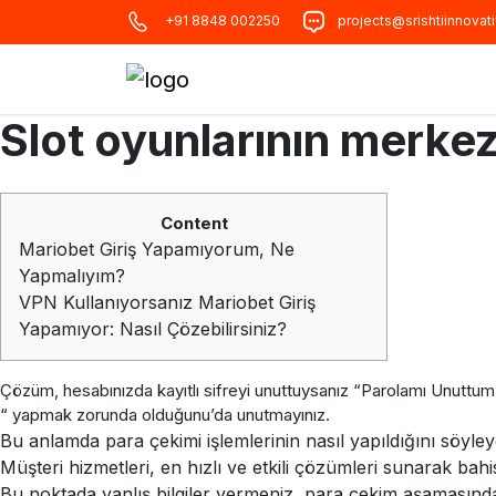
+91 8848 002250
projects@srishtiinnovat
Slot oyunlarının merkez
Content
Mariobet Giriş Yapamıyorum, Ne
Yapmalıyım?
VPN Kullanıyorsanız Mariobet Giriş
Yapamıyor: Nasıl Çözebilirsiniz?
Çözüm, hesabınızda kayıtlı sifreyi unuttuysanız “Parolamı Unuttum” s
“ yapmak zorunda olduğunu’da unutmayınız.
Bu anlamda para çekimi işlemlerinin nasıl yapıldığını söyleye
Müşteri hizmetleri, en hızlı ve etkili çözümleri sunarak bah
Bu noktada yanlış bilgiler vermeniz, para çekim aşamasınd