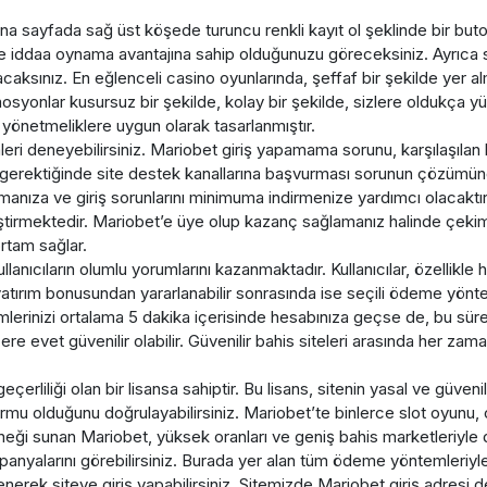
. Ana sayfada sağ üst köşede turuncu renkli kayıt ol şeklinde bir b
i ile iddaa oynama avantajına sahip olduğunuzu göreceksiniz. Ayrıca
sınız. En eğlenceli casino oyunlarında, şeffaf bir şekilde yer alma 
osyonlar kusursuz bir şekilde, kolay bir şekilde, sizlere oldukça yü
an yönetmeliklere uygun olarak tasarlanmıştır.
ri deneyebilirsiniz. Mariobet giriş yapamama sorunu, karşılaşılan ha
i ve gerektiğinde site destek kanallarına başvurması sorunun çözüm
manıza ve giriş sorunlarını minimuma indirmenize yardımcı olacaktır.
tirmektedir. Mariobet’e üye olup kazanç sağlamanız halinde çekim işl
rtam sağlar.
lanıcıların olumlu yorumlarını kazanmaktadır. Kullanıcılar, özellik
atırım bonusundan yararlanabilir sonrasında ise seçili ödeme yöntem
mlerinizi ortalama 5 dakika içerisinde hesabınıza geçse de, bu sür
e evet güvenilir olabilir. Güvenilir bahis siteleri arasında her za
rliliği olan bir lisansa sahiptir. Bu lisans, sitenin yasal ve güvenilir
atformu olduğunu doğrulayabilirsiniz. Mariobet’te binlerce slot oyunu,
eği sunan Mariobet, yüksek oranları ve geniş bahis marketleriyle d
alarını görebilirsiniz. Burada yer alan tüm ödeme yöntemleriyle y
nerek siteye giriş yapabilirsiniz. Sitemizde Mariobet giriş adresi 