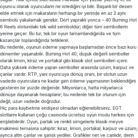
oyuncu olarak oyuncuların ne istediğini iyi bilir. Başarılı bir desen
elde etmek için makaraların herhangi bir yerinde en az 2 aynı
sembolü yakalamak gerekir. Dört yapraklı yonca – 40 Burning Hot
6 Reels slotundaki tek wild semboldür; diğer tüm sembollerin
yerine geçer. Bu tur, tek bir oyun tamamlandığında ve tüm
kazançlar toplandığında tetiklenir.
Bu nedenle, oyunun ödeme yapmaya başlamadan önce bazı kuru
dönemler yaşanabilir. Burning Hot 40, düşük değerli semboller
olarak limon, kiraz ve portakal gibi klasik slot sembolleri içerir.
Daha yüksek ödeme yapan semboller arasında üzüm, karpuz ve
çanlar vardır. RTP, yani oyuncuya dönüş oranı, bir slotun uzun
vadede oyunculara ne kadar geri ödeme yapmasının beklendiğini
gösteren bir yüzde değeridir. Milyonlarca, hatta milyarlarca
dönüşe dayanarak hesaplanır; bu nedenle tek bir oturum için
değil, uzun vadede doğrudur.
Hiç para kaybetme endişesi olmadan eğlenebilirsiniz. EGT
slotlarını kullanan çoğu casinoda ücretsiz oyun modu herkes için
erişilebilirdir. Oyun, parlak ve renkli simgelerle klasik meyve
makinesi temasına sahiptir: kiraz, limon, portakal, karpuz ve üzüm;
ayrıca altın çanlar ve şanslı yediler. Grafikler net ve canlıdır, derin