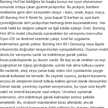
Burning Hot’tan bildiğiniz bir başka bonus ise oyun oturumunun
sonunda ortaya çıkan gizemli jackpottur. Bu jackpot, kartların
renklerine göre dört seviyeden oluşur – karo, sinek, kupa, maça.
40 Burning Hot 6 Reels’te, yüzü kapalı 12 karttan üç aynı kartı
çevirdiğinizde dört jackpottan herhangi birini kazanabilirsiniz. Her
renk farklı bir değere sahiptir ve ilgili ödülle eşleşir. Evet, Burning
Hot 40’ın mobil cihazlarda oynanabilen bir versiyonu mevcuttur.
Oyun iOS ve Android üzerinde çalışır, özel bir uygulama
indirmenize gerek yoktur. Burning Hot 40’ı Samsung veya Apple
cihazınızda doğrudan tarayıcınızdan oynayabilirsiniz. Oyunun mobil
dostu bir versiyonu vardır ve indirilmeye gerek yoktur.
İnsan psikolojisinde şu durum vardır: Bir kişi sıcak renkleri ve ısıyı
çağrıştıran bir öğeyi gördüğünde, içinde risk alma tutkusu uyanır.
Bu nedenle, ateş veya yanan kalp video slot oyunlarında yaygın
olarak kullanılan bir temadır. Bu sayede oyuncu, jackpot kazanma
arzusu ile ateşlenen kendi tutkulu kalbini görsel olarak deneyimler.
Genel olarak, çevrimiçi oyunları seviyorsanız, bu oyun size keyifli
vakit ve önemli kazançlar vaat ediyor. Ücretsiz oynamak
isterseniz, slot indirilmeye gerek kalmadan sınırsız şekilde
erişilebilir. Bu, endüstri standardının biraz altındadır, ancak
progresif jackpot bonusunun dahil edilmesi bu durumu dengeler.