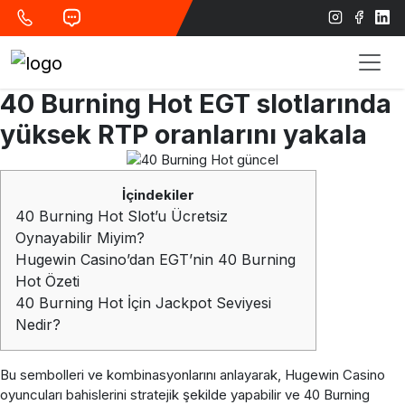
40 Burning Hot EGT slotlarında
yüksek RTP oranlarını yakala
İçindekiler
40 Burning Hot Slot’u Ücretsiz
Oynayabilir Miyim?
Hugewin Casino’dan EGT’nin 40 Burning
Hot Özeti
40 Burning Hot İçin Jackpot Seviyesi
Nedir?
Bu sembolleri ve kombinasyonlarını anlayarak, Hugewin Casino
oyuncuları bahislerini stratejik şekilde yapabilir ve 40 Burning