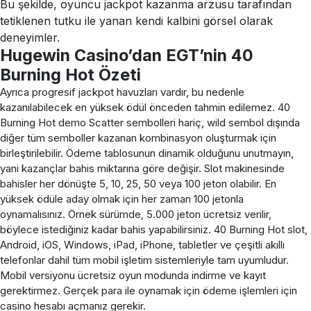
Bu şekilde, oyuncu jackpot kazanma arzusu tarafından
tetiklenen tutku ile yanan kendi kalbini görsel olarak
deneyimler.
Hugewin Casino’dan EGT’nin 40
Burning Hot Özeti
Ayrıca progresif jackpot havuzları vardır, bu nedenle
kazanılabilecek en yüksek ödül önceden tahmin edilemez.
40
Burning Hot demo
Scatter sembolleri hariç, wild sembol dışında
diğer tüm semboller kazanan kombinasyon oluşturmak için
birleştirilebilir. Ödeme tablosunun dinamik olduğunu unutmayın,
yani kazançlar bahis miktarına göre değişir. Slot makinesinde
bahisler her dönüşte 5, 10, 25, 50 veya 100 jeton olabilir. En
yüksek ödüle aday olmak için her zaman 100 jetonla
oynamalısınız. Örnek sürümde, 5.000 jeton ücretsiz verilir,
böylece istediğiniz kadar bahis yapabilirsiniz. 40 Burning Hot slot,
Android, iOS, Windows, iPad, iPhone, tabletler ve çeşitli akıllı
telefonlar dahil tüm mobil işletim sistemleriyle tam uyumludur.
Mobil versiyonu ücretsiz oyun modunda indirme ve kayıt
gerektirmez. Gerçek para ile oynamak için ödeme işlemleri için
casino hesabı açmanız gerekir.