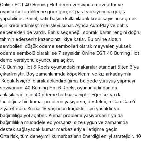
Online EGT 40 Burning Hot demo versiyonu mevcuttur ve
oyuncular tercihlerine göre gerçek para versiyonuna geçiş
yapabilirler. Panel, satır başına kullanılacak kredi sayısını seçmek
için kredi etkinleştirme işlevi sunar. Ayrıca AutoPlay ve bahis
seçenekleri de vardır. Bahis seçeneği, sonraki kartın rengini doğru
tahmin ederseniz kazancınızı ikiye katlar. Bu online slotun
sembolleri, düşük ödeme sembolleri olarak meyveler, yüksek
ödeme sembolü olarak ise 7 sayısıdır. Online EGT 40 Burning Hot
demo versiyonu oyunculara açıktır.
40 Burning Hot 6 Reels oyunundaki makaralar standart 5’ten 6’ya
çıkarılmıştır. Boş zamanlarımda köpeklerim ve kız arkadaşımla
‘Küçük İsviçre’ olarak adlandırdığımız bölgede yürüyüş yapmayı
seviyorum. 40 Burning Hot 6 Reels, oyunun adından da
anlaşılacağı gibi 40 ödeme hattına sahiptir. Eğer siz ya da
tanıdığınız biri kumar problemi yaşıyorsa, destek için GamCare’i
ziyaret edin. Kumar 18 yaşından küçükler için yasaktır ve
bağımlılığa yol açabilir. Kumar problemi yaşıyorsanız ya da
bağımlılıkla mücadele ediyorsanız, size uygun ve zamanında
destek sağlayacak kumar merkezleriyle iletişime geçin.
Orta risk, tüm deneyimli kumarbazların önerdiği en iyi stratejidir. 40