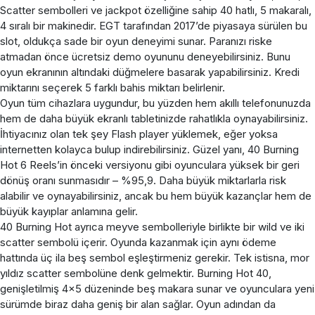
Scatter sembolleri ve jackpot özelliğine sahip 40 hatlı, 5 makaralı,
4 sıralı bir makinedir. EGT tarafından 2017’de piyasaya sürülen bu
slot, oldukça sade bir oyun deneyimi sunar. Paranızı riske
atmadan önce ücretsiz demo oyununu deneyebilirsiniz. Bunu
oyun ekranının altındaki düğmelere basarak yapabilirsiniz. Kredi
miktarını seçerek 5 farklı bahis miktarı belirlenir.
Oyun tüm cihazlara uygundur, bu yüzden hem akıllı telefonunuzda
hem de daha büyük ekranlı tabletinizde rahatlıkla oynayabilirsiniz.
İhtiyacınız olan tek şey Flash player yüklemek, eğer yoksa
internetten kolayca bulup indirebilirsiniz. Güzel yanı, 40 Burning
Hot 6 Reels’in önceki versiyonu gibi oyunculara yüksek bir geri
dönüş oranı sunmasıdır – %95,9. Daha büyük miktarlarla risk
alabilir ve oynayabilirsiniz, ancak bu hem büyük kazançlar hem de
büyük kayıplar anlamına gelir.
40 Burning Hot ayrıca meyve sembolleriyle birlikte bir wild ve iki
scatter sembolü içerir. Oyunda kazanmak için aynı ödeme
hattında üç ila beş sembol eşleştirmeniz gerekir. Tek istisna, mor
yıldız scatter sembolüne denk gelmektir. Burning Hot 40,
genişletilmiş 4×5 düzeninde beş makara sunar ve oyunculara yeni
sürümde biraz daha geniş bir alan sağlar. Oyun adından da