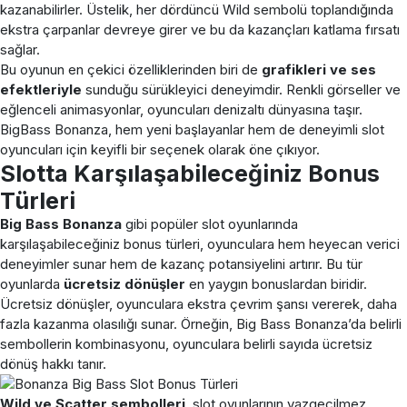
kazanabilirler. Üstelik, her dördüncü Wild sembolü toplandığında
ekstra çarpanlar devreye girer ve bu da kazançları katlama fırsatı
sağlar.
Bu oyunun en çekici özelliklerinden biri de
grafikleri ve ses
efektleriyle
sunduğu sürükleyici deneyimdir. Renkli görseller ve
eğlenceli animasyonlar, oyuncuları denizaltı dünyasına taşır.
BigBass Bonanza, hem yeni başlayanlar hem de deneyimli slot
oyuncuları için keyifli bir seçenek olarak öne çıkıyor.
Slotta Karşılaşabileceğiniz Bonus
Türleri
Big Bass Bonanza
gibi popüler slot oyunlarında
karşılaşabileceğiniz bonus türleri, oyunculara hem heyecan verici
deneyimler sunar hem de kazanç potansiyelini artırır. Bu tür
oyunlarda
ücretsiz dönüşler
en yaygın bonuslardan biridir.
Ücretsiz dönüşler, oyunculara ekstra çevrim şansı vererek, daha
fazla kazanma olasılığı sunar. Örneğin, Big Bass Bonanza’da belirli
sembollerin kombinasyonu, oyunculara belirli sayıda ücretsiz
dönüş hakkı tanır.
Wild ve Scatter sembolleri
, slot oyunlarının vazgeçilmez