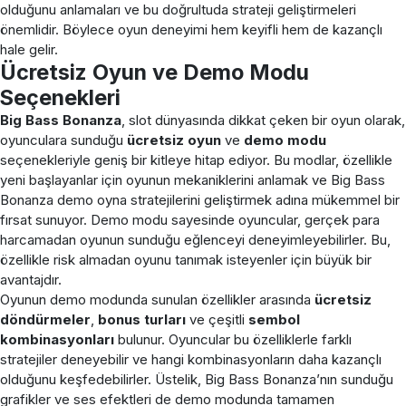
olduğunu anlamaları ve bu doğrultuda strateji geliştirmeleri
önemlidir. Böylece oyun deneyimi hem keyifli hem de kazançlı
hale gelir.
Ücretsiz Oyun ve Demo Modu
Seçenekleri
Big Bass Bonanza
, slot dünyasında dikkat çeken bir oyun olarak,
oyunculara sunduğu
ücretsiz oyun
ve
demo modu
seçenekleriyle geniş bir kitleye hitap ediyor. Bu modlar, özellikle
yeni başlayanlar için oyunun mekaniklerini anlamak ve
Big Bass
Bonanza demo oyna
stratejilerini geliştirmek adına mükemmel bir
fırsat sunuyor. Demo modu sayesinde oyuncular, gerçek para
harcamadan oyunun sunduğu eğlenceyi deneyimleyebilirler. Bu,
özellikle risk almadan oyunu tanımak isteyenler için büyük bir
avantajdır.
Oyunun demo modunda sunulan özellikler arasında
ücretsiz
döndürmeler
,
bonus turları
ve çeşitli
sembol
kombinasyonları
bulunur. Oyuncular bu özelliklerle farklı
stratejiler deneyebilir ve hangi kombinasyonların daha kazançlı
olduğunu keşfedebilirler. Üstelik, Big Bass Bonanza’nın sunduğu
grafikler ve ses efektleri de demo modunda tamamen