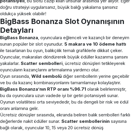
potansiyeli
, bu slotu cazip kılan unsurlar arasında yer alıyor. Eğer
doğru stratejiyi uygularsanız, büyük balığı yakalama şansınız
oldukça yüksek olabilir!
BigBass Bonanza Slot Oynanışının
Detayları
BigBass Bonanza
, oyunculara eğlenceli ve kazançlı bir deneyim
sunan popüler bir slot oyunudur.
5 makara ve 10 ödeme hattı
ile tasarlanan bu oyun, balıkçılık temalı grafiklerle dikkat çeker.
Oyuncular, makaraları döndürerek büyük ödüller kazanma şansını
yakalarlar.
Scatter sembolleri
, ücretsiz dönüşleri tetikleyerek
oyuncuların kazançlarını artırmalarına yardımcı olur.
Oyun sırasında,
Wild sembolü
diğer sembollerin yerine geçebilir
ve bu da kazanç kombinasyonlarını tamamlamayı kolaylaştırır.
BigBass Bonanza’nın RTP oranı %96.71
olarak belirlenmiştir,
bu da oyunculara uzun vadede iyi bir getiri potansiyeli sunar.
Oyunun volatilitesi orta seviyededir, bu da dengeli bir risk ve ödül
oranı anlamına gelir.
Ücretsiz dönüşler sırasında, ekranda beliren balık sembolleri farklı
değerlerde nakit ödüller sunar.
Scatter sembollerinin
sayısına
bağlı olarak, oyuncular 10, 15 veya 20 ücretsiz dönüş