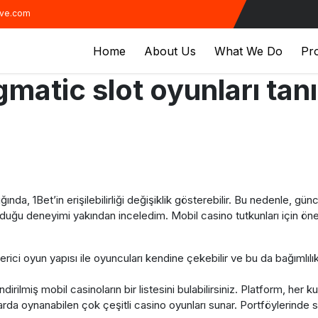
ive.com
Home
About Us
What We Do
Pro
matic slot oyunları tanı
a, 1Bet’in erişilebilirliği değişiklik gösterebilir. Bu nedenle, günc
uğu deneyimi yakından inceledim. Mobil casino tutkunları için öneml
ici oyun yapısı ile oyuncuları kendine çekebilir ve bu da bağımlılık r
ilmiş mobil casinoların bir listesini bulabilirsiniz. Platform, her 
da oynanabilen çok çeşitli casino oyunları sunar. Portföylerinde sl