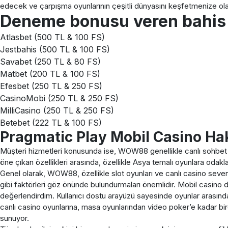
edecek ve çarpışma oyunlarının çeşitli dünyasını keşfetmenize ol
Deneme bonusu veren bahis s
Atlasbet (500 TL & 100 FS)
Jestbahis (500 TL & 100 FS)
Savabet (250 TL & 80 FS)
Matbet (200 TL & 100 FS)
Efesbet (250 TL & 250 FS)
CasinoMobi (250 TL & 250 FS)
MilliCasino (250 TL & 250 FS)
Betebet (222 TL & 100 FS)
Pragmatic Play Mobil Casino Ha
Müşteri hizmetleri konusunda ise, WOW88 genellikle canlı sohbet ve
öne çıkan özellikleri arasında, özellikle Asya temalı oyunlara odakl
Genel olarak, WOW88, özellikle slot oyunları ve canlı casino sevenler
gibi faktörleri göz önünde bulundurmaları önemlidir. Mobil casino
değerlendirdim. Kullanıcı dostu arayüzü sayesinde oyunlar arasında
canlı casino oyunlarına, masa oyunlarından video poker’e kadar bir
sunuyor.