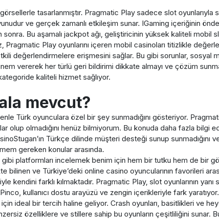
örsellerle tasarlanmıştır. Pragmatic Play sadece slot oyunlarıyla sını
unudur ve gerçek zamanlı etkileşim sunar. IGaming içeriğinin önde 
 sonra. Bu aşamalı jackpot ağı, geliştiricinin yüksek kaliteli mobil
ragmatic Play oyunlarını içeren mobil casinoları titizlikle değerle
kili değerlendirmelere erişmesini sağlar. Bu gibi sorunlar, sosyal m
nem vererek her türlü geri bildirimi dikkate almayı ve çözüm sunm
kategoride kaliteli hizmet sağlıyor.
hala mevcut?
denle Türk oyunculara özel bir şey sunmadığını gösteriyor.
Pragmati
alar olup olmadığını henüz bilmiyorum. Bu konuda daha fazla bilgi
r. CasinoStugan’ın Türkçe dilinde müşteri desteği sunup sunmadığını 
celemem gereken konular arasında.
ibi platformları incelemek benim için hem bir tutku hem de bir gör
 bilinen ve Türkiye’deki online casino oyuncularının favorileri arasın
yle kendini farklı kılmaktadır. Pragmatic Play, slot oyunlarının yanı
nсo, kullanıcı dostu arayüzü ve zengin içerikleriyle fark yaratıyor
n ideal bir tercih haline geliyor. Crash oyunları, basitlikleri ve h
enzersiz özelliklere ve stillere sahip bu oyunların çeşitliliğini suna