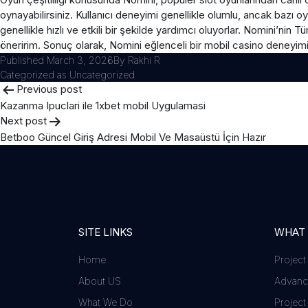
oynayabilirsiniz. Kullanıcı deneyimi genellikle olumlu, ancak bazı o
genellikle hızlı ve etkili bir şekilde yardımcı oluyorlar. Nomini’n
öneririm. Sonuç olarak, Nomini eğlenceli bir mobil casino deneyimi 
Published
March 3, 2026
By
Rakhi R
Categorized as
Uncategorized
Post
Previous post
Kazanma Ipuclari ile 1xbet mobil Uygulamasi
navigation
Next post
Betboo Güncel Giriş Adresi Mobil Ve Masaüstü İçin Hazır
SITE LINKS
WHAT
Home
Project
About US
Advance
What We Do
Project