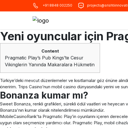
+91 8848 002250
projects@srishtiinnovat
Yeni oyuncular için Prag
Content
Pragmatic Play’s Pub Kings’te Cesur
Vikinglerin Yanında Makaralara Hükmetin
Türkiye’deki mevcut düzenlemeler ve kısıtlamalar göz önüne alındığınd
öneririm. Trips Casino’nun mobil casino dünyasındaki yerini ve sund
Bonanza kumar mı?
Sweet Bonanza, renkli grafikleri, sürekli ödül vaatleri ve heyecan ver
Bonanza'nın kumar olarak nitelendirilmesi mümkündür.
MobileCasinoRank’ta Pragmatic Play’in oyunlarını içeren derecelendir
uygun olanı seçmenize yardımcı olur. Pragmatic Play, mobil cihazlar