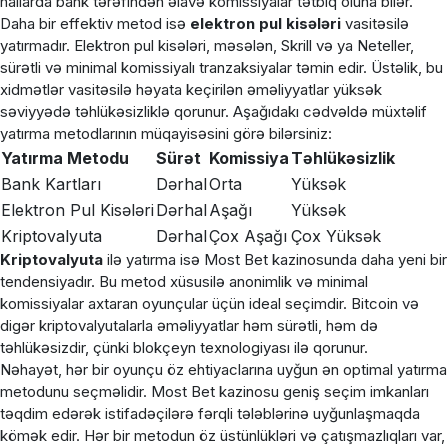
hallarda bank tərəfindən əlavə komissiyalar tətbiq oluna bilər.
Daha bir effektiv metod isə
elektron pul kisələri
vasitəsilə
yatırmadır. Elektron pul kisələri, məsələn, Skrill və ya Neteller,
sürətli və minimal komissiyalı tranzaksiyalar təmin edir. Üstəlik, bu
xidmətlər vasitəsilə həyata keçirilən əməliyyatlar yüksək
səviyyədə təhlükəsizliklə qorunur. Aşağıdakı cədvəldə müxtəlif
yatırma metodlarının müqayisəsini görə bilərsiniz:
Yatırma Metodu
Sürət
Komissiya
Təhlükəsizlik
Bank Kartları
Dərhal
Orta
Yüksək
Elektron Pul Kisələri
Dərhal
Aşağı
Yüksək
Kriptovalyuta
Dərhal
Çox Aşağı
Çox Yüksək
Kriptovalyuta
ilə yatırma isə Most Bet kazinosunda daha yeni bir
tendensiyadır. Bu metod xüsusilə anonimlik və minimal
komissiyalar axtaran oyunçular üçün ideal seçimdir. Bitcoin və
digər kriptovalyutalarla əməliyyatlar həm sürətli, həm də
təhlükəsizdir, çünki blokçeyn texnologiyası ilə qorunur.
Nəhayət, hər bir oyunçu öz ehtiyaclarına uyğun ən optimal yatırma
metodunu seçməlidir. Most Bet kazinosu geniş seçim imkanları
təqdim edərək istifadəçilərə fərqli tələblərinə uyğunlaşmaqda
kömək edir. Hər bir metodun öz üstünlükləri və çatışmazlıqları var,