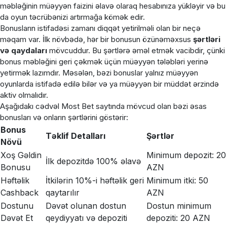
məbləğinin müəyyən faizini əlavə olaraq hesabınıza yükləyir və bu
da oyun təcrübənizi artırmağa kömək edir.
Bonusların istifadəsi zamanı diqqət yetirilməli olan bir neçə
məqam var. İlk növbədə, hər bir bonusun özünəməxsus
şərtləri
və qaydaları
mövcuddur. Bu şərtlərə əməl etmək vacibdir, çünki
bonus məbləğini geri çəkmək üçün müəyyən tələbləri yerinə
yetirmək lazımdır. Məsələn, bəzi bonuslar yalnız müəyyən
oyunlarda istifadə edilə bilər və ya müəyyən bir müddət ərzində
aktiv olmalıdır.
Aşağıdakı cədvəl Most Bet saytında mövcud olan bəzi əsas
bonusları və onların şərtlərini göstərir:
Bonus
Təklif Detalları
Şərtlər
Növü
Xoş Gəldin
Minimum depozit: 20
İlk depozitdə 100% əlavə
Bonusu
AZN
Həftəlik
İtkilərin 10%-i həftəlik geri
Minimum itki: 50
Cashback
qaytarılır
AZN
Dostunu
Dəvət olunan dostun
Dostun minimum
Dəvət Et
qeydiyyatı və depoziti
depoziti: 20 AZN