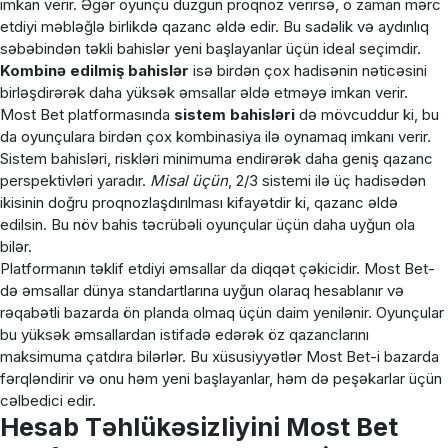
imkan verir. Əgər oyunçu düzgün proqnoz verirsə, o zaman mərc
etdiyi məbləğlə birlikdə qazanc əldə edir. Bu sadəlik və aydınlıq
səbəbindən təkli bahislər yeni başlayanlar üçün ideal seçimdir.
Kombinə edilmiş bahislər
isə birdən çox hadisənin nəticəsini
birləşdirərək daha yüksək əmsallar əldə etməyə imkan verir.
Most Bet platformasında
sistem bahisləri
də mövcuddur ki, bu
da oyunçulara birdən çox kombinasiya ilə oynamaq imkanı verir.
Sistem bahisləri, riskləri minimuma endirərək daha geniş qazanc
perspektivləri yaradır.
Misal üçün
, 2/3 sistemi ilə üç hadisədən
ikisinin doğru proqnozlaşdırılması kifayətdir ki, qazanc əldə
edilsin. Bu növ bahis təcrübəli oyunçular üçün daha uyğun ola
bilər.
Platformanın təklif etdiyi əmsallar da diqqət çəkicidir. Most Bet-
də əmsallar dünya standartlarına uyğun olaraq hesablanır və
rəqabətli bazarda ön planda olmaq üçün daim yenilənir. Oyunçular
bu yüksək əmsallardan istifadə edərək öz qazanclarını
maksimuma çatdıra bilərlər. Bu xüsusiyyətlər Most Bet-i bazarda
fərqləndirir və onu həm yeni başlayanlar, həm də peşəkarlar üçün
cəlbedici edir.
Hesab Təhlükəsizliyini Most Bet