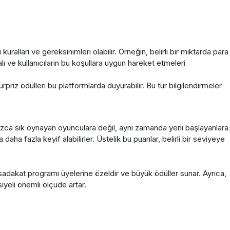
alları ve gereksinimleri olabilir. Örneğin, belirli bir miktarda para
ı ve kullanıcıların bu koşullara uygun hareket etmeleri
iz ödülleri bu platformlarda duyurabilir. Bu tür bilgilendirmeler
nızca sık oynayan oyunculara değil, aynı zamanda yeni başlayanlara
daha fazla keyif alabilirler. Üstelik bu puanlar, belirli bir seviyeye
a sadakat programı üyelerine özeldir ve büyük ödüller sunar. Ayrıca,
iyeli önemli ölçüde artar.