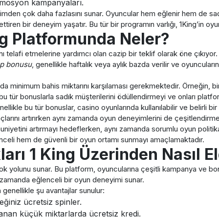
omosyon kampanyaları.
den çok daha fazlasını sunar. Oyuncular hem eğlenir hem de sadakatl
ttiren bir deneyim yaşatır. Bu tür bir programın varlığı, 1King’in oy
ng Platformunda Neler?
nı telafi etmelerine yardımcı olan cazip bir teklif olarak öne çıkıyor.
ıp bonusu
, genellikle haftalık veya aylık bazda verilir ve oyuncular
fında minimum bahis miktarını karşılaması gerekmektedir. Örneğin, bi
 bu tür bonuslarla sadık müşterilerini ödüllendirmeyi ve onları plat
ellikle bu tür bonuslar, casino oyunlarında kullanılabilir ve belirli
larını artırırken aynı zamanda oyun deneyimlerini de çeşitlendirmel
yetini artırmayı hedeflerken, aynı zamanda sorumlu oyun politikalar
nceli hem de güvenli bir oyun ortamı sunmayı amaçlamaktadır.
rı 1 King Üzerinden Nasıl El
çok yolunu sunar. Bu platform, oyuncularına çeşitli kampanya ve bonu
 zamanda eğlenceli bir oyun deneyimi sunar.
 genellikle şu avantajlar sunulur:
eğiniz ücretsiz spinler.
nan küçük miktarlarda ücretsiz kredi.