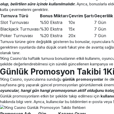
olup, belirtilen süre içinde kullanılmalıdır.
Ayrıca, bonuslarla elde 
katla çevirmelerini gerektirir.
Turnuva Türü
Bonus Miktarı
Çevrim Şartı
Geçerlilik
Slot Turnuvası
%50 Ekstra
10x
7 Gün
Blackjack Turnuvası
%30 Ekstra
15x
7 Gün
Poker Turnuvası
%20 Ekstra
20x
7 Gün
Turnuva türüne göre değişiklik gösteren bu bonuslar, oyunculara fark
gerektiren oyunlarda daha düşük oranlı fakat yine de avantaj sağ
olanak tanır.
1King Casino’da haftalık turnuva bonuslarının etkili kullanımı, oyu
şekilde değerlendirebilmesi için sürekli güncellenen kampanya ve şart
Günlük Promosyon Takibi 1Ki
1King Casino, oyuncularına sunduğu
günlük promosyonlar
ile di
sayfasına giriş yaparak güncel promosyonları görüntülemek önemli
oyuncular, hangi gün hangi promosyonun aktif olduğunu kolay
Günlük promosyonların etkin bir şekilde takip edilmesi için
kullanı
hakkında bilgi verir. Ayrıca, kullanıcılar bu bildirimleri e-posta v
Promosyon Adı
Gün
Kazanç Oranı