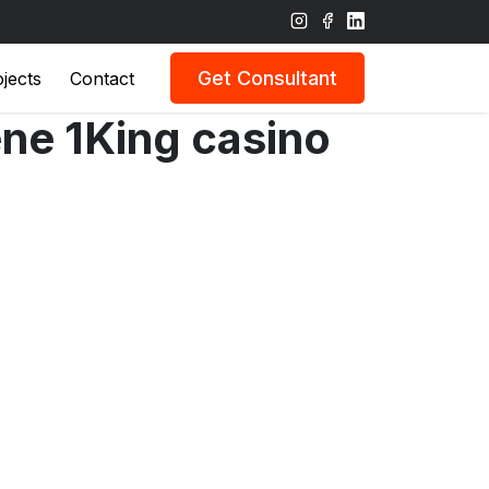
Get Consultant
jects
Contact
ene 1King casino