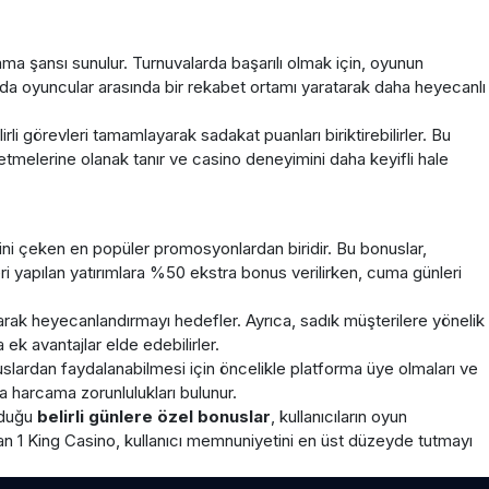
anma şansı sunulur. Turnuvalarda başarılı olmak için, oyunun
manda oyuncular arasında bir rekabet ortamı yaratarak daha heyecanlı
i görevleri tamamlayarak sadakat puanları biriktirebilirler. Bu
melerine olanak tanır ve casino deneyimini daha keyifli hale
isini çeken en popüler promosyonlardan biridir. Bu bonuslar,
eri yapılan yatırımlara %50 ekstra bonus verilirken, cuma günleri
larak heyecanlandırmayı hedefler. Ayrıca, sadık müşterilere yönelik
ek avantajlar elde edebilirler.
onuslardan faydalanabilmesi için öncelikle platforma üye olmaları ve
da harcama zorunlulukları bulunur.
unduğu
belirli günlere özel bonuslar
, kullanıcıların oyun
nan 1 King Casino, kullanıcı memnuniyetini en üst düzeyde tutmayı