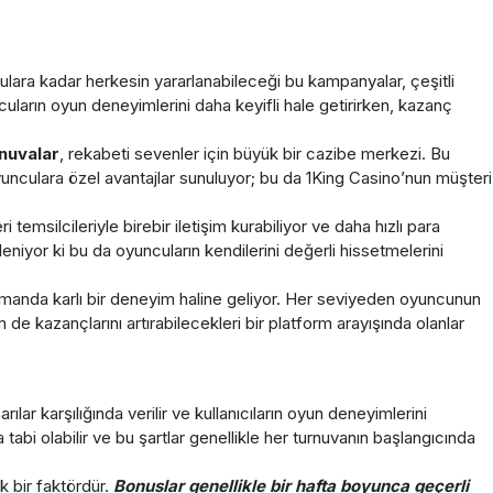
culara kadar herkesin yararlanabileceği bu kampanyalar, çeşitli
ncuların oyun deneyimlerini daha keyifli hale getirirken, kazanç
rnuvalar
, rekabeti sevenler için büyük bir cazibe merkezi. Bu
yunculara özel avantajlar sunuluyor; bu da 1King Casino’nun müşteri
 temsilcileriyle birebir iletişim kurabiliyor ve daha hızlı para
leniyor ki bu da oyuncuların kendilerini değerli hissetmelerini
amanda karlı bir deneyim haline geliyor. Her seviyeden oyuncunun
de kazançlarını artırabilecekleri bir platform arayışında olanlar
ılar karşılığında verilir ve kullanıcıların oyun deneyimlerini
a tabi olabilir ve bu şartlar genellikle her turnuvanın başlangıcında
ik bir faktördür.
Bonuslar genellikle bir hafta boyunca geçerli