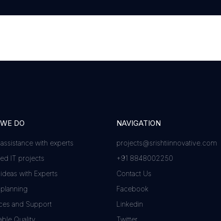
 WE DO
NAVIGATION
 assistance with experts
projects@srishtiinnovative.com
d IT projects
+91 8848002250
 ideas with Experts
Contact Us
 planning
Facebook
ces and Support
Linkedin
ble Quality
Twitter