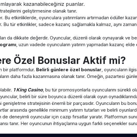
amamlayarak kazanabileceğiniz puanlar.
tejilerini geliştirmesine olanak tanır.
ler. Bu etkinliklerde, oyunculara yatırımlarını artırmadan ödüller kaz
mlidir. Bu tür etkinlikler, sadece kazanç sağlamakla kalmaz, aynı za
 da dikkate değerdir. Oyuncular, düzenli olarak oynayarak ve belirl
rogramı
, uzun vadede oyuncuların yatırım yapmadan kazanç elde et
ere Özel Bonuslar Aktif mi?
n bir platformdur.
Belirli günlere özel bonuslar
, oyuncuların ilg
cuların daha fazla kazanmasına olanak tanır. Örneğin, pazartesi günl
labilir.
1 King Casino
, bu tür promosyonlarla oyuncularını sürekli o
cular, belirli bir süre boyunca düzenli olarak oyun oynadıklarında 
sini genişletme stratejisinin önemli bir parçasıdır. Oyuncuların bu b
tlar arasında genellikle minimum yatırım tutarları ve belirli oyunlar
 de deneyimli oyuncular için cazip fırsatlar yaratır. Platformun s
şansı tanır. Her oyuncunun ihtiyaçlarına uygun farklı seçenekler su