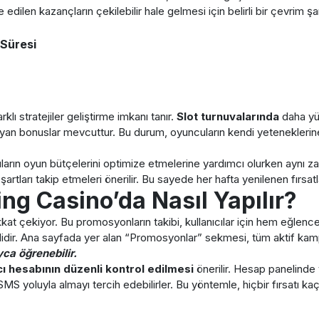
edilen kazançların çekilebilir hale gelmesi için belirli bir çevrim şart
 Süresi
lı stratejiler geliştirme imkanı tanır.
Slot turnuvalarında
daha yü
layan bonuslar mevcuttur. Bu durum, oyuncuların kendi yetenekler
ncuların oyun bütçelerini optimize etmelerine yardımcı olurken aynı 
ları takip etmeleri önerilir. Bu sayede her hafta yenilenen fırsatlarl
ng Casino’da Nasıl Yapılır?
kkat çekiyor. Bu promosyonların takibi, kullanıcılar için hem eğlence
dir. Ana sayfada yer alan “Promosyonlar” sekmesi, tüm aktif kampa
ca öğrenebilir.
cı hesabının düzenli kontrol edilmesi
önerilir. Hesap panelinde
eya SMS yoluyla almayı tercih edebilirler. Bu yöntemle, hiçbir fırsa